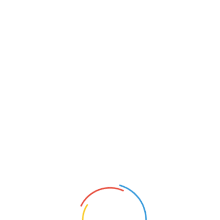
메뉴 건너뛰기
Toggle
navigation
CATALOG_규격가