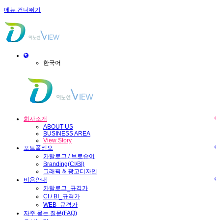
메뉴 건너뛰기
Toggle
navigation
한국어
회사소개
ABOUT US
BUSINESS AREA
View Story
포트폴리오
카탈로그 / 브로슈어
Branding(CI/BI)
그래픽 & 광고디자인
비용안내
카탈로그_규격가
CI / BI_규격가
WEB_규격가
자주 묻는 질문(FAQ)