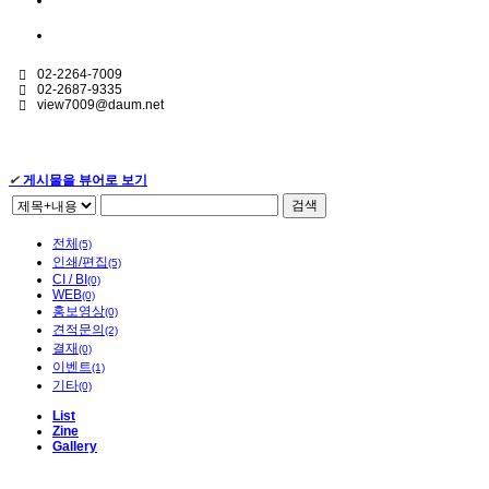
02-2264-7009
02-2687-9335
view7009@daum.net
자주 묻는 질문(FAQ)
✔
게시물을 뷰어로 보기
검색
전체
(5)
인쇄/편집
(5)
CI / BI
(0)
WEB
(0)
홍보영상
(0)
견적문의
(2)
결재
(0)
이벤트
(1)
기타
(0)
List
Zine
Gallery