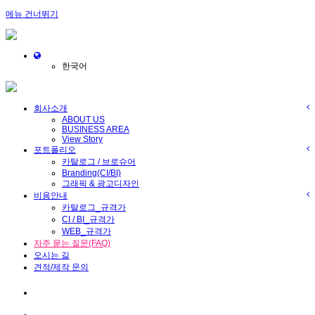
메뉴 건너뛰기
Toggle
navigation
한국어
회사소개
ABOUT US
BUSINESS AREA
View Story
포트폴리오
카탈로그 / 브로슈어
Branding(CI/BI)
그래픽 & 광고디자인
비용안내
카탈로그_규격가
CI / BI_규격가
WEB_규격가
자주 묻는 질문(FAQ)
오시는 길
견적/제작 문의